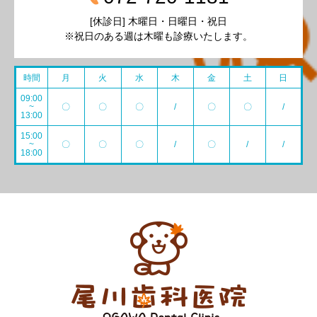
[休診日] 木曜日・日曜日・祝日
※祝日のある週は木曜も診療いたします。
時間
月
火
水
木
金
土
日
09:00
~
〇
〇
〇
/
〇
〇
/
13:00
15:00
~
〇
〇
〇
/
〇
/
/
18:00