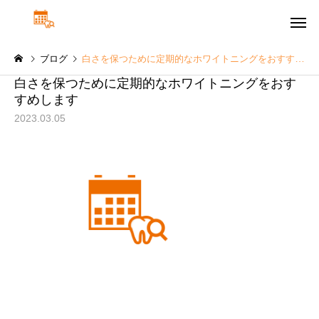
ブログ
白さを保つために定期的なホワイトニングをおすすめします
白さを保つために定期的なホワイトニングをおす
すめします
2023.03.05
予防歯科・ク
虫歯治療
グ
院長コラム
院長コラム
訪問歯科診療で生活の質
インプラント手術の後
【QOL】を高めよう！
つも通りでいいの？術
審美歯科
訪問歯
術後の過ごし方