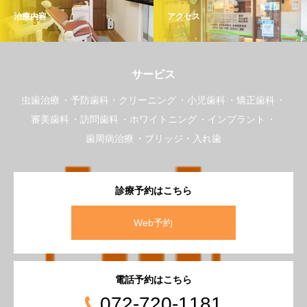
治療内容
アクセス
サービス
虫歯治療
予防歯科・クリーニング
小児歯科
矯正歯科
審美歯科
訪問歯科
ホワイトニング
インプラント
歯周病治療
ブリッジ・入れ歯
診療予約はこちら
Web予約
電話予約はこちら
072-720-1181