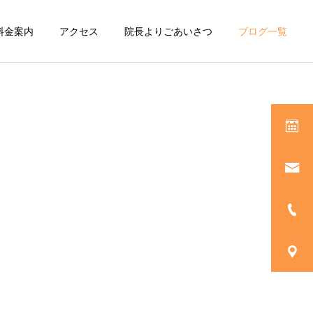
料金案内
アクセス
院長よりごあいさつ
ブログ一覧
治療内容一覧
矯正歯科
院長コラム
院長コラム
歯って何本生えるの？子ど
歯周病は全身疾患とも関わ
もの歯の本数と生える順番
りがあるの？～歯周病と糖
インプラント
尿病の関係～