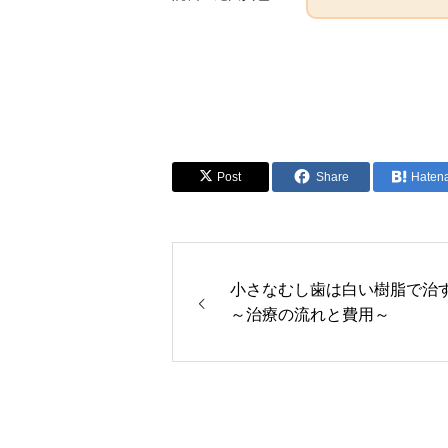
Post
Share
Haten
小さなむし歯は白い樹脂で治
～治療の流れと費用～