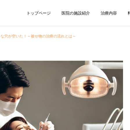
トップページ
医院の施設紹介
治療内容
きな穴が空いた！～被せ物の治療の流れとは～
予防歯科・クリーニン
小児歯科
グ
院長コラム
院長コラム
インプラント手術の後はい
お口も身体も健康に保ちた
つも通りでいいの？術前と
い！よく噛むことの8つの
訪問歯科
ホワイトニング
術後の過ごし方
効果