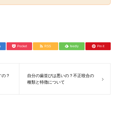
a
Pocket
RSS
feedly
Pin it
すの？
自分の歯並びは悪いの？不正咬合の
種類と特徴について