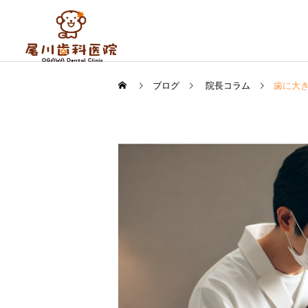
ブログ
院長コラム
歯に大
虫歯治療
院長コラム
院長コラム
小さなむし歯は白い樹脂で
訪問歯科診療で生活の質
治すの？～治療の流れと費
【QOL】を高めよう！
審美歯科
用～