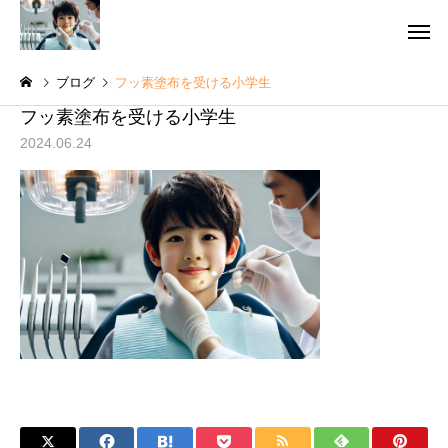
ブログ
フッ素塗布を受ける小学生
フッ素塗布を受ける小学生
2024.06.24
予防歯科・ク
虫歯治療
グ
院長コラム
院長コラム
訪問歯科診療で生活の質
インプラント手術の後
【QOL】を高めよう！
つも通りでいいの？術
審美歯科
訪問歯
術後の過ごし方