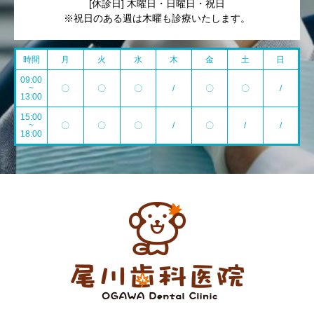
[休診日] 木曜日・日曜日・祝日
※祝日のある週は木曜も診療いたします。
時間
月
火
水
木
金
土
日
09:00
~
〇
〇
〇
/
〇
〇
/
13:00
15:00
~
〇
〇
〇
/
〇
/
/
18:00