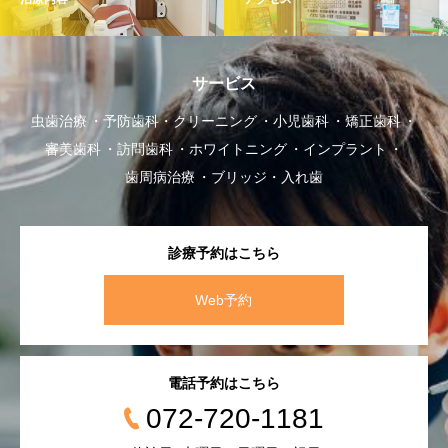
サービス
虫歯治療
予防歯科・クリーニング
小児歯科
矯正歯科
審美歯科
訪問歯科
ホワイトニング
インプラント
歯周病治療
ブリッジ・入れ歯
診療予約はこちら
Web予約
電話予約はこちら
072-720-1181