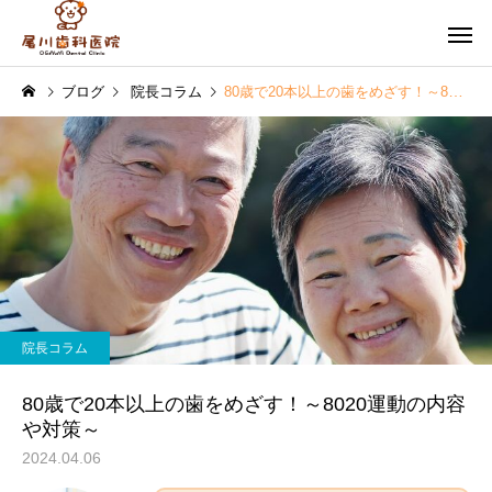
ブログ
院長コラム
80歳で20本以上の歯をめざす！～8020運動の内容や対策～
予防歯科・ク
虫歯治療
グ
院長コラム
院長コラム
訪問歯科診療で生活の質
インプラント手術の後
院長コラム
【QOL】を高めよう！
つも通りでいいの？術
審美歯科
訪問歯
術後の過ごし方
80歳で20本以上の歯をめざす！～8020運動の内容
や対策～
2024.04.06