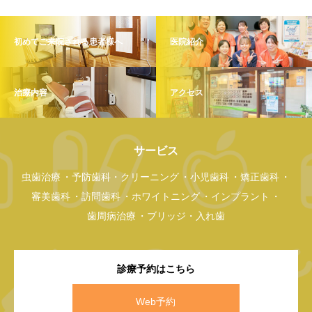
初めてご来院される患者様へ
医院紹介
治療内容
アクセス
サービス
虫歯治療
予防歯科・クリーニング
小児歯科
矯正歯科
審美歯科
訪問歯科
ホワイトニング
インプラント
歯周病治療
ブリッジ・入れ歯
診療予約はこちら
Web予約