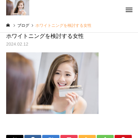
ブログ
ホワイトニングを検討する女性
ホワイトニングを検討する女性
2024.02.12
予防歯科・ク
虫歯治療
グ
院長コラム
院長コラム
訪問歯科診療で生活の質
インプラント手術の後
【QOL】を高めよう！
つも通りでいいの？術
審美歯科
訪問歯
術後の過ごし方