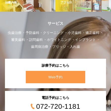
治療内容
アクセス
サービス
虫歯治療
予防歯科・クリーニング
小児歯科
矯正歯科
審美歯科
訪問歯科
ホワイトニング
インプラント
歯周病治療
ブリッジ・入れ歯
診療予約はこちら
Web予約
電話予約はこちら
072-720-1181