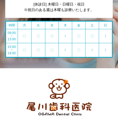
[休診日] 木曜日・日曜日・祝日
※祝日のある週は木曜も診療いたします。
時間
月
火
水
木
金
土
日
09:00
~
〇
〇
〇
/
〇
〇
/
13:00
15:00
~
〇
〇
〇
/
〇
/
/
18:00