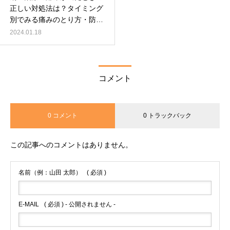
正しい対処法は？タイミング
別でみる痛みのとり方・防ぎ
方を解説
2024.01.18
コメント
0 コメント
0 トラックバック
この記事へのコメントはありません。
名前（例：山田 太郎）
( 必須 )
E-MAIL
( 必須 ) - 公開されません -