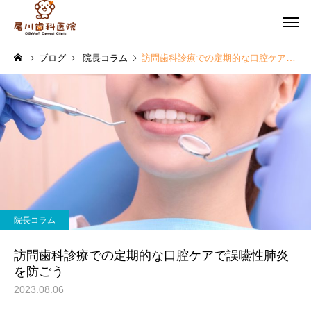
ブログ
院長コラム
訪問歯科診療での定期的な口腔ケアで誤嚥性肺炎を防ごう
予防歯科・ク
虫歯治療
グ
院長コラム
院長コラム
訪問歯科診療で生活の質
インプラント手術の後
院長コラム
【QOL】を高めよう！
つも通りでいいの？術
審美歯科
訪問歯
術後の過ごし方
訪問歯科診療での定期的な口腔ケアで誤嚥性肺炎
を防ごう
2023.08.06