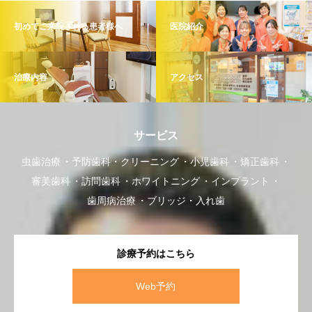
初めてご来院される患者様へ
医院紹介
治療内容
アクセス
サービス
虫歯治療
予防歯科・クリーニング
小児歯科
矯正歯科
審美歯科
訪問歯科
ホワイトニング
インプラント
歯周病治療
ブリッジ・入れ歯
診療予約はこちら
Web予約