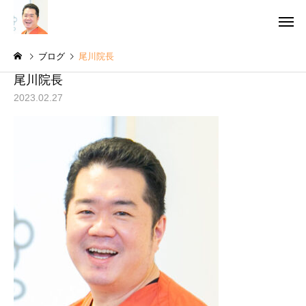
ブログ
尾川院長
尾川院長
2023.02.27
予防歯科・ク
虫歯治療
グ
院長コラム
院長コラム
訪問歯科診療で生活の質
インプラント手術の後
【QOL】を高めよう！
つも通りでいいの？術
審美歯科
訪問歯
術後の過ごし方