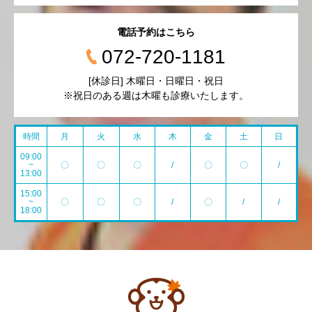
電話予約はこちら
072-720-1181
[休診日] 木曜日・日曜日・祝日
※祝日のある週は木曜も診療いたします。
時間
月
火
水
木
金
土
日
09:00
~
〇
〇
〇
/
〇
〇
/
13:00
15:00
~
〇
〇
〇
/
〇
/
/
18:00