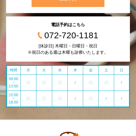
電話予約はこちら
072-720-1181
[休診日] 木曜日・日曜日・祝日
※祝日のある週は木曜も診療いたします。
時間
月
火
水
木
金
土
日
09:00
~
〇
〇
〇
/
〇
〇
/
13:00
15:00
~
〇
〇
〇
/
〇
/
/
18:00