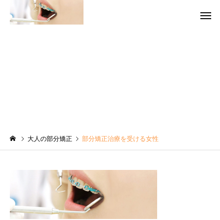
部分矯正治療を受ける女性
予防歯科・ク
虫歯治療
グ
院長コラム
院長コラム
大人の部分矯正
部分矯正治療を受ける女性
訪問歯科診療で生活の質
インプラント手術の後
【QOL】を高めよう！
つも通りでいいの？術
審美歯科
訪問歯
術後の過ごし方