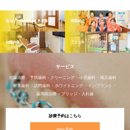
初めてご来院される患者様へ
医院紹介
治療内容
アクセス
サービス
虫歯治療
予防歯科・クリーニング
小児歯科
矯正歯科
審美歯科
訪問歯科
ホワイトニング
インプラント
歯周病治療
ブリッジ・入れ歯
診療予約はこちら
Web予約